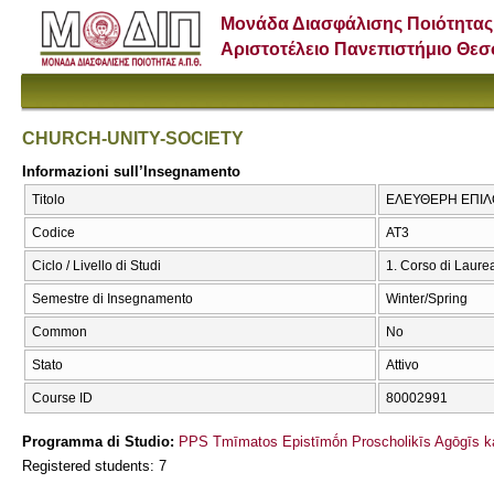
Μονάδα Διασφάλισης Ποιότητας
Αριστοτέλειο Πανεπιστήμιο Θε
CHURCH-UNITY-SOCIETY
Informazioni sull’Insegnamento
Titolo
ΕΛΕΥΘΕΡΗ ΕΠΙΛ
Codice
ΑΤ3
Ciclo / Livello di Studi
1. Corso di Laure
Semestre di Insegnamento
Winter/Spring
Common
No
Stato
Attivo
Course ID
80002991
Programma di Studio:
PPS Tmīmatos Epistīmṓn Proscholikīs Agōgīs ka
Registered students: 7