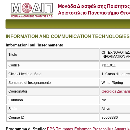
Μονάδα Διασφάλισης Ποιότητας
Αριστοτέλειο Πανεπιστήμιο Θε
INFORMATION AND COMMUNICATION TECHNOLOGIES (
Informazioni sull’Insegnamento
ΟΙ ΤΕΧΝΟΛΟΓΙΕΣ
Titolo
INFORMATION A
Codice
ΥΒ.1.011
Ciclo / Livello di Studi
1. Corso di Laure
Semestre di Insegnamento
Winter/Spring
Coordinator
Georgios Zachari
Common
No
Stato
Attivo
Course ID
80003386
Programma di Studio:
PPS Tmīmatos Epistīmṓn Proscholikīs Agōgīs ka