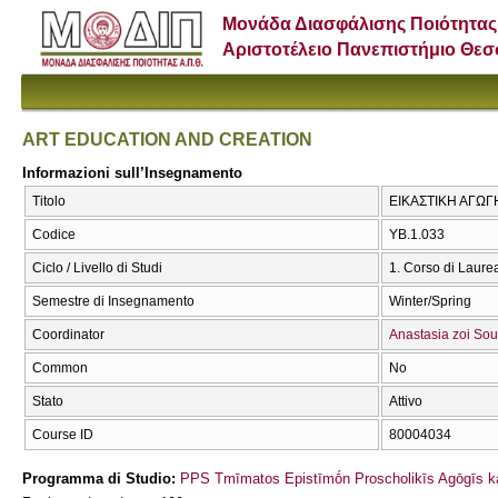
Μονάδα Διασφάλισης Ποιότητας
Αριστοτέλειο Πανεπιστήμιο Θε
ART EDUCATION AND CREATION
Informazioni sull’Insegnamento
Titolo
ΕΙΚΑΣΤΙΚΗ ΑΓΩΓ
Codice
ΥΒ.1.033
Ciclo / Livello di Studi
1. Corso di Laure
Semestre di Insegnamento
Winter/Spring
Coordinator
Anastasia zoi Sou
Common
No
Stato
Attivo
Course ID
80004034
Programma di Studio:
PPS Tmīmatos Epistīmṓn Proscholikīs Agōgīs ka