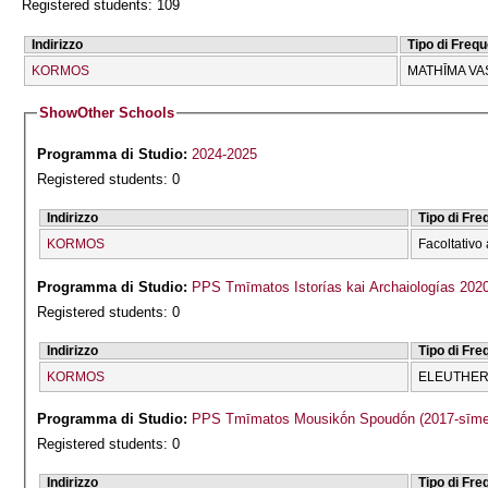
Registered students: 109
Indirizzo
Tipo di Freq
KORMOS
MATHĪMA VA
Show
Other Schools
Programma di Studio:
2024-2025
Registered students: 0
Indirizzo
Tipo di Fr
KORMOS
Facoltativo 
Programma di Studio:
PPS Tmīmatos Istorías kai Archaiologías 202
Registered students: 0
Indirizzo
Tipo di Fr
KORMOS
ELEUTHERĪ
Programma di Studio:
PPS Tmīmatos Mousikṓn Spoudṓn (2017-sīme
Registered students: 0
Indirizzo
Tipo di Fr