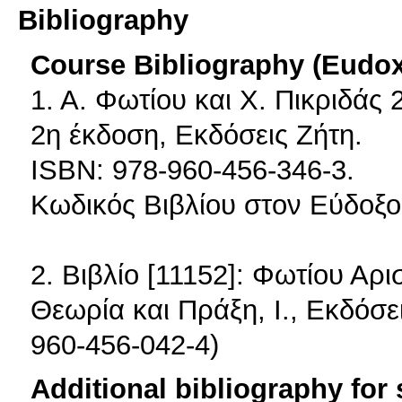
Bibliography
Course Bibliography (Eudo
1. Α. Φωτίου και Χ. Πικριδάς
2η έκδοση, Εκδόσεις Ζήτη.
ISBN: 978-960-456-346-3.
Κωδικός Βιβλίου στον Εύδοξο
2. Βιβλίο [11152]: Φωτίου Αρ
Θεωρία και Πράξη, Ι., Εκδόσε
960-456-042-4)
Additional bibliography for