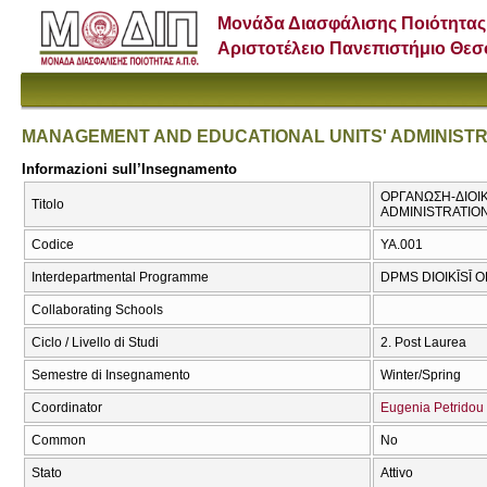
Μονάδα Διασφάλισης Ποιότητας
Αριστοτέλειο Πανεπιστήμιο Θε
MANAGEMENT AND EDUCATIONAL UNITS' ADMINIST
Informazioni sull’Insegnamento
ΟΡΓΑΝΩΣΗ-ΔΙΟΙ
Titolo
ADMINISTRATIO
Codice
ΥΑ.001
Interdepartmental Programme
DPMS DIOIKĪSĪ 
Collaborating Schools
Ciclo / Livello di Studi
2. Post Laurea
Semestre di Insegnamento
Winter/Spring
Coordinator
Eugenia Petridou
Common
No
Stato
Attivo