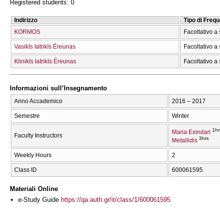
Registered students: 0
Indirizzo
Tipo di Freq
KORMOS
Facoltativo a 
Vasikīs Iatrikīs Éreunas
Facoltativo a 
Klinikīs Iatrikīs Éreunas
Facoltativo a 
Informazioni sull’Insegnamento
Anno Accademico
2016 – 2017
Semestre
Winter
1hr
Maria Exindari
Faculty Instructors
3hrs
Metallidis
Weekly Hours
2
Class ID
600061595
Materiali Online
e-Study Guide
https://qa.auth.gr/it/class/1/600061595