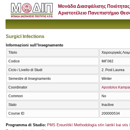
Μονάδα Διασφάλισης Ποιότητας
Αριστοτέλειο Πανεπιστήμιο Θε
Surgicl Infections
Informazioni sull’Insegnamento
Titolo
Χειρουργικές Λοιμώ
Codice
ΙΜΓ082
Ciclo / Livello di Studi
2. Post Laurea
Semestre di Insegnamento
Winter
Coordinator
Apostolos Kampa
Common
No
Stato
Inactive
Course ID
200000534
Programma di Studio:
PMS Ereunītikī Methodología stīn Iatrikī kai sti