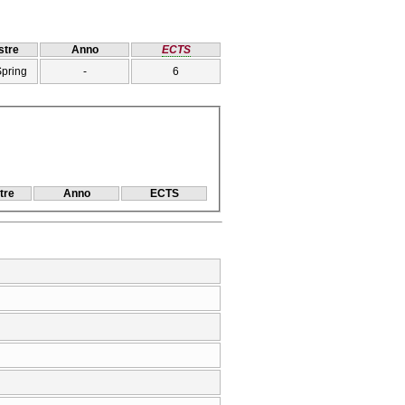
tre
Anno
ECTS
Spring
-
6
tre
Anno
ECTS