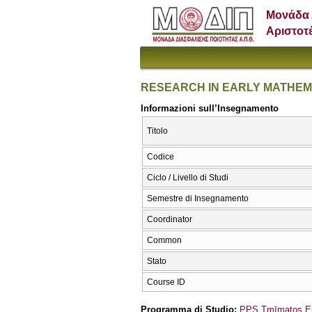
Μονάδα 
Αριστοτ
RESEARCH IN EARLY MATHEM
Informazioni sull’Insegnamento
Titolo
Codice
Ciclo / Livello di Studi
Semestre di Insegnamento
Coordinator
Common
Stato
Course ID
Programma di Studio:
PPS Tmīmatos Epi