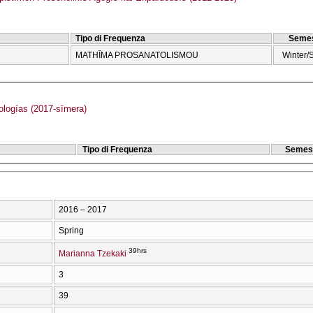
Tipo di Frequenza
Semes
MATHĪMA PROSANATOLISMOU
Winter/
logías (2017-sīmera)
Tipo di Frequenza
Semes
2016 – 2017
Spring
39hrs
Marianna Tzekaki
3
39