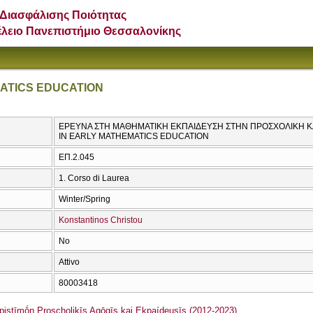
Διασφάλισης Ποιότητας
έλειο Πανεπιστήμιο Θεσσαλονίκης
ATICS EDUCATION
ΕΡΕΥΝΑ ΣΤΗ ΜΑΘΗΜΑΤΙΚΗ ΕΚΠΑΙΔΕΥΣΗ ΣΤΗΝ ΠΡΟΣΧΟΛΙΚΗ ΚΑ
IN EARLY MATHEMATICS EDUCATION
ΕΠ.2.045
1. Corso di Laurea
Winter/Spring
Konstantinos Christou
No
Attivo
80003418
stīmṓn Proscholikīs Agōgīs kai Ekpaídeusīs (2012-2023)