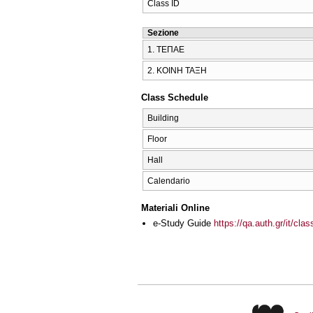
Class ID
Sezione
1. ΤΕΠΑΕ
2. ΚΟΙΝΗ ΤΑΞΗ
Class Schedule
Building
Floor
Hall
Calendario
Materiali Online
e-Study Guide
https://qa.auth.gr/it/cl