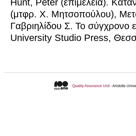
Hunt, Peter (επιμέλεια). Κατα
(μτφρ. Χ. Μητσοπούλου), Μετ
Γαβριηλίδου Σ. Το σύγχρονο 
University Studio Press, Θεσ
Quality Assurance Unit
- Aristotle Uni