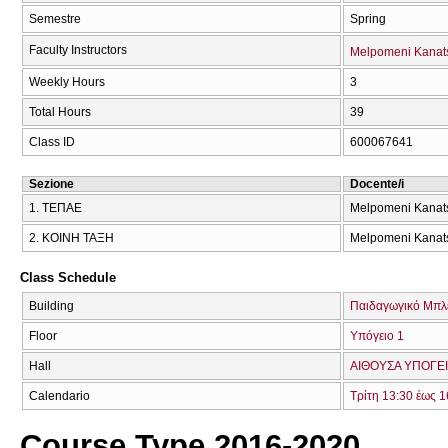
Semestre
Spring
Faculty Instructors
Melpomeni Kanats
Weekly Hours
3
Total Hours
39
Class ID
600067641
Sezione
Docente/i
1. ΤΕΠΑΕ
Melpomeni Kanats
2. ΚΟΙΝΗ ΤΑΞΗ
Melpomeni Kanats
Class Schedule
Building
Παιδαγωγικό Μπλ
Floor
Υπόγειο 1
Hall
ΑΙΘΟΥΣΑ ΥΠΟΓΕΙ
Calendario
Τρίτη 13:30 έως 1
Course Type 2016-2020