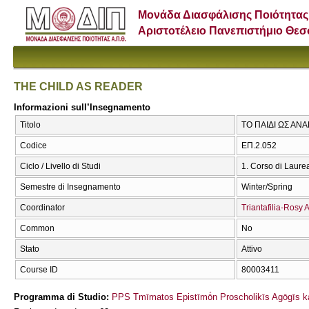
Μονάδα Διασφάλισης Ποιότητας
Αριστοτέλειο Πανεπιστήμιο Θε
THE CHILD AS READER
Informazioni sull’Insegnamento
Titolo
ΤΟ ΠΑΙΔΙ ΩΣ ΑΝ
Codice
ΕΠ.2.052
Ciclo / Livello di Studi
1. Corso di Laure
Semestre di Insegnamento
Winter/Spring
Coordinator
Triantafilia-Rosy 
Common
No
Stato
Attivo
Course ID
80003411
Programma di Studio:
PPS Tmīmatos Epistīmṓn Proscholikīs Agōgīs ka