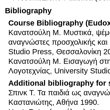
Bibliography
Course Bibliography (Eudo
Κανατσούλη Μ. Μυστικά, ψέμα
αναγνώστες προσχολικής και π
Studio Press, Θεσσαλονίκη 2
Κανατσούλη Μ. Εισαγωγή στη 
Λογοτεχνίας, University Stud
Additional bibliography for
Σπινκ Τ. Τα παιδιά ως αναγνώ
Καστανιώτης, Αθήνα 1990.