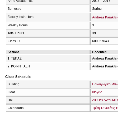
Anno Accademico
2016 – 2017
Semestre
Spring
Faculty Instructors
Andreas Karakitsi
Weekly Hours
3
Total Hours
39
Class ID
600067643
Sezione
Docente/i
1. ΤΕΠΑΕ
Andreas Karakitsi
2. ΚΟΙΝΗ ΤΑΞΗ
Andreas Karakitsi
Class Schedule
Building
Παιδαγωγικό Μπλ
Floor
Ισόγειο
Hall
ΑΙΘΟΥΣΑ ΛΥΟΜΕΝ
Calendario
Τρίτη 13:30 έως 1