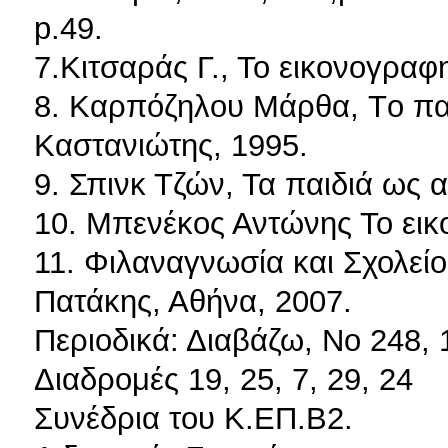
p.49.
7.Κιτσαράς Γ., Το εικονογραφ
8. Καρπόζηλου Μάρθα, Tο παι
Καστανιώτης, 1995.
9. Σπινκ Τζών, Τα παιδιά ως
10. Μπενέκος Αντώνης Το εικ
11. Φιλαναγνωσία και Σχολείο,
Πατάκης, Αθήνα, 2007.
Περιοδικά: Διαβάζω, Νο 248, 
Διαδρομές 19, 25, 7, 29, 24
Συνέδρια του Κ.ΕΠ.Β2.