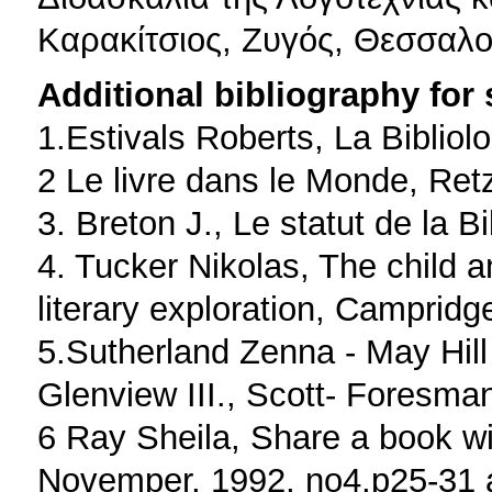
Καρακίτσιος, Ζυγός, Θεσσαλο
Additional bibliography for
1.Estivals Roberts, La Bibliolo
2 Le livre dans le Monde, Ret
3. Breton J., Le statut de la B
4. Tucker Nikolas, The child 
literary exploration, Camprid
5.Sutherland Zenna - May Hill
Glenview III., Scott- Foresm
6 Ray Sheila, Share a book wi
Novemper, 1992, no4,p25-31 a