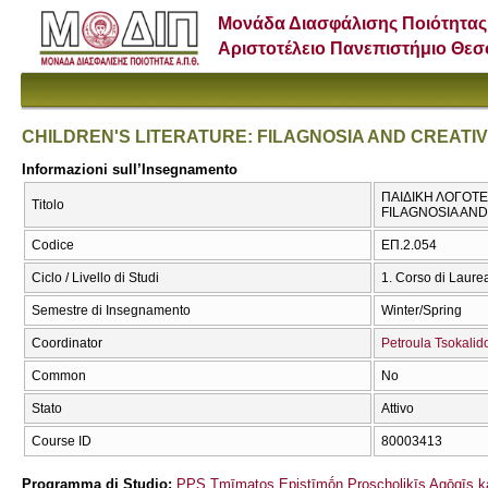
Μονάδα Διασφάλισης Ποιότητας
Αριστοτέλειο Πανεπιστήμιο Θε
CHILDREN'S LITERATURE: FILAGNOSIA AND CREATIV
Informazioni sull’Insegnamento
ΠΑΙΔΙΚΗ ΛΟΓΟΤΕ
Titolo
FILAGNOSIA AND
Codice
ΕΠ.2.054
Ciclo / Livello di Studi
1. Corso di Laure
Semestre di Insegnamento
Winter/Spring
Coordinator
Petroula Tsokalid
Common
No
Stato
Attivo
Course ID
80003413
Programma di Studio:
PPS Tmīmatos Epistīmṓn Proscholikīs Agōgīs ka