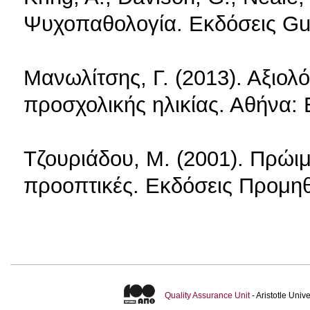
Ψυχοπαθολογία. Εκδόσεις Gu
Μανωλίτσης, Γ. (2013). Αξιο
προσχολικής ηλικίας. Αθήνα: 
Τζουριάδου, Μ. (2001). Πρώι
προοπτικές. Εκδόσεις Προμηθ
Quality Assurance Unit
- Aristotle Uni