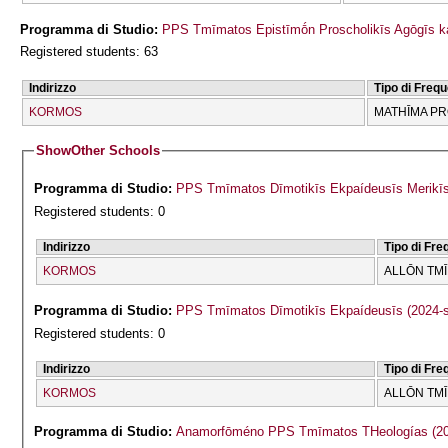
Programma di Studio:
PPS Tmīmatos Epistīmṓn Proscholikīs Agōgīs ka
Registered students: 63
Indirizzo
Tipo di Freq
KORMOS
MATHĪMA P
Show
Other Schools
Programma di Studio:
PPS Tmīmatos Dīmotikīs Ekpaídeusīs Merikīs 
Registered students: 0
Indirizzo
Tipo di Fr
KORMOS
ALLŌN TM
Programma di Studio:
PPS Tmīmatos Dīmotikīs Ekpaídeusīs (2024-
Registered students: 0
Indirizzo
Tipo di Fr
KORMOS
ALLŌN TM
Programma di Studio:
Anamorfōmén