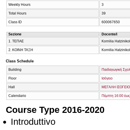
Weekly Hours
3
Total Hours
39
Class ID
600067650
Sezione
Docente/i
1. ΤΕΠΑΕ
Kornilia Hatzinik
2. ΚΟΙΝΗ ΤΑΞΗ
Kornilia Hatzinik
Class Schedule
Building
Παιδαγωγική Σχολ
Floor
Ισόγειο
Hall
ΜΕΓΑΛΗ ΙΣΟΓΕΙΟ
Calendario
Πέμπτη 16:00 έως
Course Type 2016-2020
Introduttivo