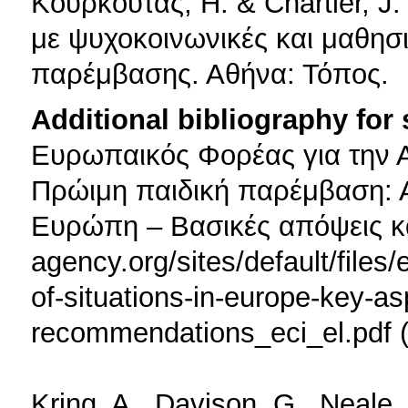
Κουρκούτας, H. & Chartier, J. 
με ψυχοκοινωνικές και μαθησι
παρέμβασης. Αθήνα: Τόπος.
Additional bibliography for
Ευρωπαικός Φορέας για την Α
Πρώιμη παιδική παρέμβαση: 
Ευρώπη – Βασικές απόψεις κα
agency.org/sites/default/files/
of-situations-in-europe-key-a
recommendations_eci_el.pdf 
Kring, A., Davison, G., Neale,