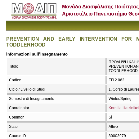
Μονάδα Διασφάλισης Ποιότητας
Αριστοτέλειο Πανεπιστήμιο Θε
PREVENTION AND EARLY INTERVENTION FOR 
TODDLERHOOD
Informazioni sull’Insegnamento
ΠΡΟΛΗΨΗ ΚΑΙ ΨΥ
Titolo
PREVENTION AN
TODDLERHOOD
Codice
ΕΠ.2.062
Ciclo / Livello di Studi
1. Corso di Laure
Semestre di Insegnamento
Winter/Spring
Coordinator
Kornilia Hatzinik
Common
Sì
Stato
Attivo
Course ID
80003979