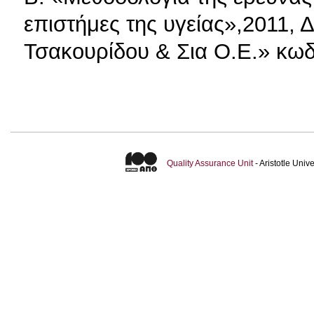
επιστήμες της υγείας»,2011,
Τσακουρίδου & Σια Ο.Ε.» κωδ
Quality Assurance Unit
- Aristotle Uni