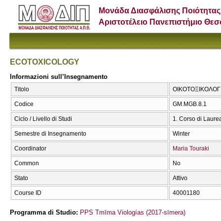
Μονάδα Διασφάλισης Ποιότητας
Αριστοτέλειο Πανεπιστήμιο Θε
ECOTOXICOLOGY
Informazioni sull’Insegnamento
Titolo
ΟΙΚΟΤΟΞΙΚΟΛΟΓ
Codice
GM.MGB.8.1
Ciclo / Livello di Studi
1. Corso di Laure
Semestre di Insegnamento
Winter
Coordinator
Maria Touraki
Common
No
Stato
Attivo
Course ID
40001180
Programma di Studio:
PPS Tmīma Viologías (2017-sīmera)