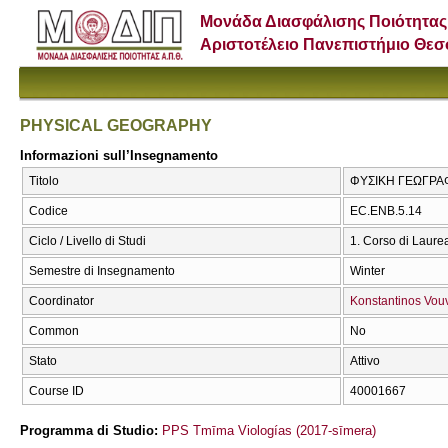
Μονάδα Διασφάλισης Ποιότητας
Αριστοτέλειο Πανεπιστήμιο Θε
PHYSICAL GEOGRAPHY
Informazioni sull’Insegnamento
Titolo
ΦΥΣΙΚΗ ΓΕΩΓΡΑ
Codice
EC.ENB.5.14
Ciclo / Livello di Studi
1. Corso di Laure
Semestre di Insegnamento
Winter
Coordinator
Konstantinos Vouv
Common
No
Stato
Attivo
Course ID
40001667
Programma di Studio:
PPS Tmīma Viologías (2017-sīmera)