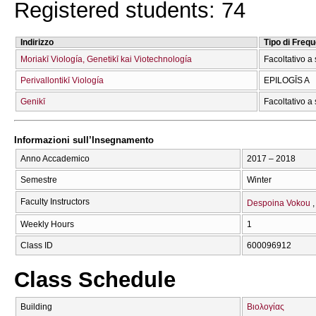
Registered students: 74
Indirizzo
Tipo di Freq
Moriakī Viología, Genetikī kai Viotechnología
Facoltativo a 
Perivallontikī Viología
EPILOGĪS A
Genikī
Facoltativo a 
Informazioni sull’Insegnamento
Anno Accademico
2017 – 2018
Semestre
Winter
Faculty Instructors
Despoina Vokou
Weekly Hours
1
Class ID
600096912
Class Schedule
Building
Βιολογίας