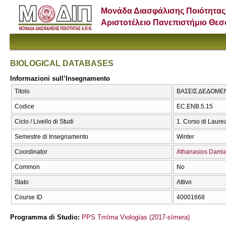
Μονάδα Διασφάλισης Ποιότητας
Αριστοτέλειο Πανεπιστήμιο Θε
BIOLOGICAL DATABASES
Informazioni sull’Insegnamento
Titolo
ΒΑΣΕΙΣ ΔΕΔΟΜΕ
Codice
EC.ENB.5.15
Ciclo / Livello di Studi
1. Corso di Laure
Semestre di Insegnamento
Winter
Coordinator
Athanasios Damia
Common
No
Stato
Attivo
Course ID
40001668
Programma di Studio:
PPS Tmīma Viologías (2017-sīmera)