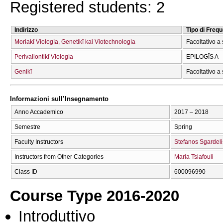
Registered students: 2
Indirizzo
Tipo di Freq
Moriakī Viología, Genetikī kai Viotechnología
Facoltativo a 
Perivallontikī Viología
EPILOGĪS A
Genikī
Facoltativo a 
Informazioni sull’Insegnamento
Anno Accademico
2017 – 2018
Semestre
Spring
Faculty Instructors
Stefanos Sgardeli
Instructors from Other Categories
Maria Tsiafouli
Class ID
600096990
Course Type 2016-2020
Introduttivo