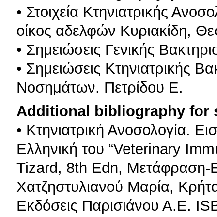
• Στοιχεία Κτηνιατρικής Ανοσ
οίκος αδελφών Κυριακίδη, Θε
• Σημειώσεις Γενικής Βακτηρι
• Σημειώσεις Κτηνιατρικής Βα
Νοσημάτων. Πετρίδου Ε.
Additional bibliography for
• Κτηνιατρική Ανοσολογία. Ε
Ελληνική του “Veterinary Immu
Tizard, 8th Edn, Μετάφραση-
Χατζηστυλιανού Μαρία, Κρήτ
Εκδόσεις Παρισιάνου Α.Ε. IS