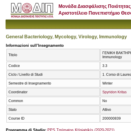
Μονάδα Διασφάλισης Ποιότητας
Αριστοτέλειο Πανεπιστήμιο Θε
General Bacteriology, Mycology, Virology, Immunology
Informazioni sull’Insegnamento
ΓΕΝΙΚΗ ΒΑΚΤΗΡΙΟ
Titolo
Immunology
Codice
3.3
Ciclo / Livello di Studi
1. Corso di Laure
Semestre di Insegnamento
Winter
Coordinator
Spyridon Kritas
Common
No
Stato
Attivo
Course ID
200000839
Programma di Studio:
PPS Tmīmatos Ktīniatrikīs (2020-2021)