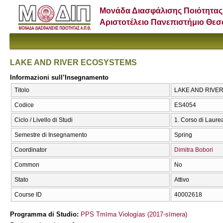
Μονάδα Διασφάλισης Ποιότητας
Αριστοτέλειο Πανεπιστήμιο Θε
LAKE AND RIVER ECOSYSTEMS
Informazioni sull’Insegnamento
Titolo
LAKE AND RIVE
Codice
ES4054
Ciclo / Livello di Studi
1. Corso di Laure
Semestre di Insegnamento
Spring
Coordinator
Dimitra Bobori
Common
No
Stato
Attivo
Course ID
40002618
Programma di Studio:
PPS Tmīma Viologías (2017-sīmera)