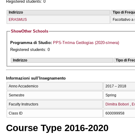
Registered students: 0
Indirizzo
Tipo di Freq
ERASMUS
Facoltativo a 
Show
Other Schools
Programma di Studio:
PPS-Tmīma Geōlogías (2020-sīmera)
Registered students: 0
Indirizzo
Tipo di Fr
Informazioni sull’Insegnamento
Anno Accademico
2017 – 2018
Semestre
Spring
Faculty Instructors
Dimitra Bobori
E
Class ID
600099958
Course Type 2016-2020