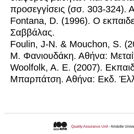
προσεγγίσεις (σσ. 303-324). 
Fontana, D. (1996). Ο εκπαιδ
Σαββάλας.
Foulin, J-N. & Mouchon, S. (2
M. Φανιουδάκη. Αθήνα: Μεταί
Woolfolk, A. E. (2007). Εκπαι
Μπαρπάτση. Αθήνα: Εκδ. Έλ
Quality Assurance Unit
- Aristotle Uni