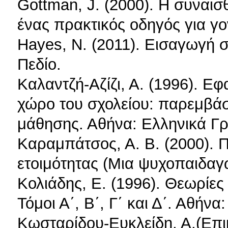
Gottman, J. (2000). Η συναι
ένας πρακτικός οδηγός για γο
Hayes, N. (2011). Εισαγωγή σ
Πεδίο.
Καλαντζή-Αζίζι, Α. (1996). Ε
χώρο του σχολείου: παρεμβάσ
μάθησης. Αθήνα: Ελληνικά Γ
Καραμπάτσος, Α. Β. (2000). Π
ετοιμότητας (Μια ψυχοπαιδαγ
Κολιάδης, Ε. (1996). Θεωρίες
Τόμοι Α΄, Β΄, Γ΄ και Δ΄. Αθήνα
Κωσταρίδου-Ευκλείδη, Α.(Eπιμ