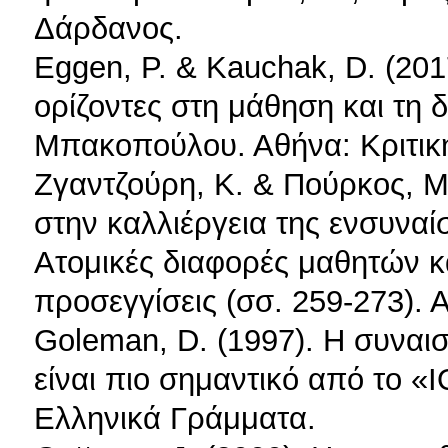
Δάρδανος.
Eggen, P. & Kauchak, D. (201
ορίζοντες στη μάθηση και τη δ
Μπακοπούλου. Αθήνα: Κριτικ
Ζγαντζούρη, Κ. & Πούρκος, Μ
στην καλλιέργεια της ενσυναί
Ατομικές διαφορές μαθητών κ
προσεγγίσεις (σσ. 259-273). 
Goleman, D. (1997). H συναι
είναι πιο σημαντικό από το «
Ελληνικά Γράμματα.