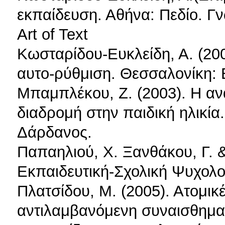
εκπαίδευση. Αθήνα: Πεδίο. Γ
Art of Text
Κωσταρίδου-Ευκλείδη, Α. (200
αυτο-ρύθμιση. Θεσσαλονίκη: 
Μπαμπλέκου, Ζ. (2003). Η αν
διαδρομή στην παιδική ηλικί
Δάρδανος.
Παπαηλιού, Χ. Ξανθάκου, Γ. &
Εκπαιδευτική-Σχολική Ψυχολο
Πλατσίδου, Μ. (2005). Ατομικ
αντιλαμβανόμενη συναισθημα