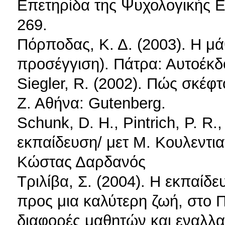
Επετηρίδα της Ψυχολογικής Ετ
269.
Πόρποδας, Κ. Δ. (2003). Η μά
προσέγγιση). Πάτρα: Αυτοέκδ
Siegler, R. (2002). Πώς σκέφτ
Ζ. Αθήνα: Gutenberg.
Schunk, D. H., Pintrich, P. R.
εκπαίδευση/ μετ Μ. Κουλεντι
Κώστας Δαρδανός
Τριλίβα, Σ. (2004). Η εκπαίδ
προς μια καλύτερη ζωή, στο Π
διαφορές μαθητών και εναλλα