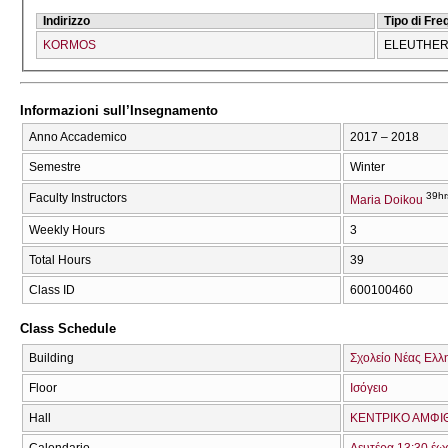
Indirizzo
Tipo di Fr
KORMOS
ELEUTHERĪ
Informazioni sull’Insegnamento
Anno Accademico
2017 – 2018
Semestre
Winter
39hr
Faculty Instructors
Maria Doikou
Weekly Hours
3
Total Hours
39
Class ID
600100460
Class Schedule
Building
Σχολείο Νέας Ελλ
Floor
Ισόγειο
Hall
ΚΕΝΤΡΙΚΟ ΑΜΦΙΘ
Calendario
Δευτέρα 13:30 έω