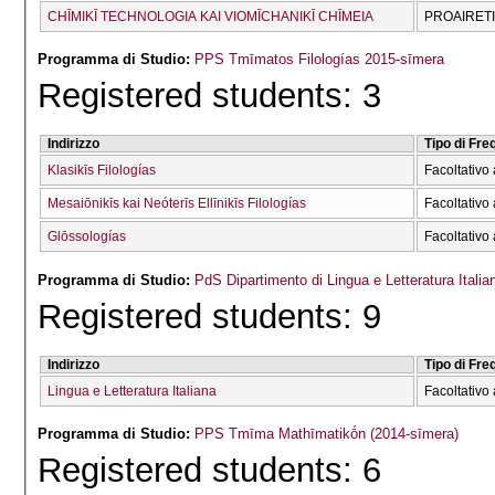
CΗĪMIKĪ TECΗNOLOGIA KAI VIOMĪCΗANIKĪ CΗĪMEIA
PROAIRET
Programma di Studio:
PPS Tmīmatos Filologías 2015-sīmera
Registered students: 3
Indirizzo
Tipo di Fr
Klasikīs Filologías
Facoltativo 
Mesaiōnikīs kai Neóterīs Ellīnikīs Filologías
Facoltativo 
Glōssologías
Facoltativo 
Programma di Studio:
PdS Dipartimento di Lingua e Letteratura Italia
Registered students: 9
Indirizzo
Tipo di Fr
Lingua e Letteratura Italiana
Facoltativo 
Programma di Studio:
PPS Tmīma Mathīmatikṓn (2014-sīmera)
Registered students: 6