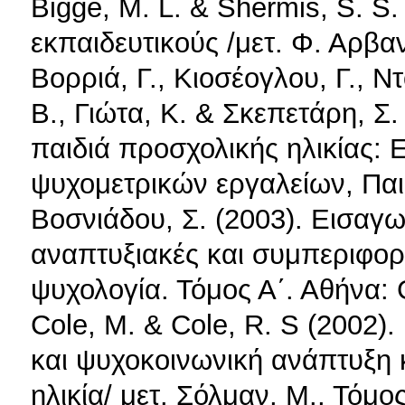
Bigge, Μ. L. & Shermis, S. S
εκπαιδευτικούς /μετ. Φ. Αρβα
Βορριά, Γ., Κιοσέογλου, Γ., Ν
Β., Γιώτα, Κ. & Σκεπετάρη, Σ
παιδιά προσχολικής ηλικίας:
ψυχομετρικών εργαλείων, Παι
Βοσνιάδου, Σ. (2003). Εισαγω
αναπτυξιακές και συμπεριφορ
ψυχολογία. Τόμος Α΄. Αθήνα: 
Cole, M. & Cole, R. S (2002)
και ψυχοκοινωνική ανάπτυξη κ
ηλικία/ μετ. Σόλμαν, Μ., Τόμ