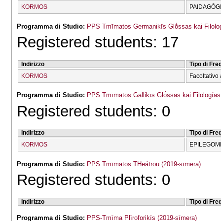
KORMOS
PAIDAGŌGI
Programma di Studio:
PPS Tmīmatos Germanikīs Glṓssas kai Filolog
Registered students: 17
Indirizzo
Tipo di Fr
KORMOS
Facoltativo 
Programma di Studio:
PPS Tmīmatos Gallikīs Glṓssas kai Filologías
Registered students: 0
Indirizzo
Tipo di Fr
KORMOS
EPILEGOME
Programma di Studio:
PPS Tmīmatos THeátrou (2019-sīmera)
Registered students: 0
Indirizzo
Tipo di Fr
Programma di Studio:
PPS-Tmīma Plīroforikīs (2019-sīmera)