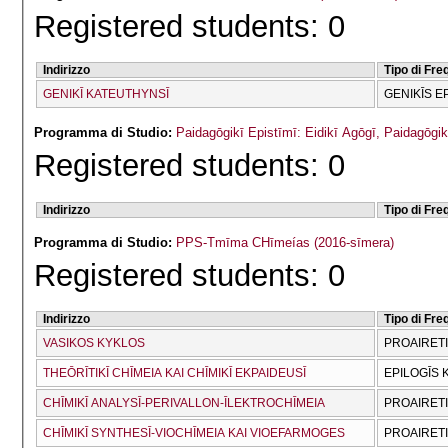
Registered students: 0
Indirizzo
Tipo di Fr
GENIKĪ KATEUTHYNSĪ
GENIKĪS E
Programma di Studio:
Paidagōgikī Epistīmī: Eidikī Agōgī, Paidagōg
Registered students: 0
Indirizzo
Tipo di Fr
Programma di Studio:
PPS-Tmīma CΗīmeías (2016-sīmera)
Registered students: 0
Indirizzo
Tipo di Fr
VASIKOS KYKLOS
PROAIRET
THEŌRĪTIKĪ CΗĪMEIA KAI CΗĪMIKĪ EKPAIDEUSĪ
EPILOGĪS 
CΗĪMIKĪ ANALYSĪ-PERIVALLON-ĪLEKTROCΗĪMEIA
PROAIRET
CΗĪMIKĪ SYNTHESĪ-VIOCΗĪMEIA KAI VIOEFARMOGES
PROAIRET