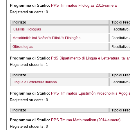
Programma di Studio:
PPS Tmīmatos Filologías 2015-sīmera
Registered students: 0
Indirizzo
Tipo di Fr
Klasikīs Filologías
Facoltativo 
Mesaiōnikīs kai Neóterīs Ellīnikīs Filologías
Facoltativo 
Glōssologías
Facoltativo 
Programma di Studio:
PdS Dipartimento di Lingua e Letteratura Italia
Registered students: 1
Indirizzo
Tipo di Fr
Lingua e Letteratura Italiana
Facoltativo 
Programma di Studio:
PPS Tmīmatos Epistīmṓn Proscholikīs Agōgīs
Registered students: 0
Indirizzo
Tipo di Fr
Programma di Studio:
PPS Tmīma Mathīmatikṓn (2014-sīmera)
Registered students: 0