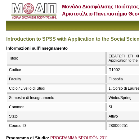
Μονάδα Διασφάλισης Ποιότητας
Αριστοτέλειο Πανεπιστήμιο Θε
Introduction to SPSS with Application to the Social Scie
Informazioni sull’Insegnamento
ΕΙΣΑΓΩΓΗ ΣΤΗ ΧΡ
Titolo
Application to the
Codice
Π1902
Faculty
Filosofia
Ciclo / Livello di Studi
1. Corso di Laure
Semestre di Insegnamento
Winter/Spring
Common
Sì
Stato
Attivo
Course ID
280009251
Programma di Studio:
PROGRAMMA SPOUDŌN 2011