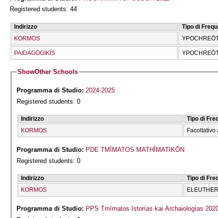
Registered students: 44
Indirizzo
Tipo di Freq
KORMOS
YPOCΗREŌTI
PAIDAGŌGIKĪS
YPOCΗREŌTI
Show
Other Schools
Programma di Studio:
2024-2025
Registered students: 0
Indirizzo
Tipo di Fr
KORMOS
Facoltativo 
Programma di Studio:
PDE TMĪMATOS MATHĪMATIKŌN
Registered students: 0
Indirizzo
Tipo di Fr
KORMOS
ELEUTHERĪ
Programma di Studio:
PPS Tmīmatos Istorías kai Archaiologías 202