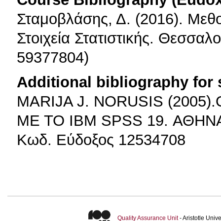
Σταμοβλάσης, Δ. (2016). Μεθ
Στοιχεία Στατιστικής. Θεσσαλ
59377804)
Additional bibliography for
ΜARIJA J. ΝORUSIS (200
ΜΕ ΤΟ IBM SPSS 19. ΑΘΗΝ
Κωδ. Εύδοξος 12534708
Quality Assurance Unit
- Aristotle Uni