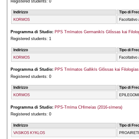
Registered students: 0
Indirizzo
Tipo di Fr
KORMOS
Facoltativo 
Programma di Studio:
PPS Tmīmatos Germanikīs Glṓssas kai Filolog
Registered students: 1
Indirizzo
Tipo di Fr
KORMOS
Facoltativo 
Programma di Studio:
PPS Tmīmatos Gallikīs Glṓssas kai Filologías
Registered students: 0
Indirizzo
Tipo di Fr
KORMOS
EPILEGOME
Programma di Studio:
PPS-Tmīma CΗīmeías (2016-sīmera)
Registered students: 0
Indirizzo
Tipo di Fr
VASIKOS KYKLOS
PROAIRET