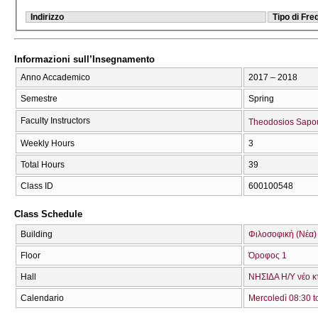
Indirizzo
Tipo di Fr
Informazioni sull’Insegnamento
Anno Accademico
2017 – 2018
Semestre
Spring
Faculty Instructors
Theodosios Sapo
Weekly Hours
3
Total Hours
39
Class ID
600100548
Class Schedule
Building
Φιλοσοφική (Νέα)
Floor
Όροφος 1
Hall
ΝΗΣΙΔΑ Η/Υ νέο κ
Calendario
Mercoledì 08:30 t