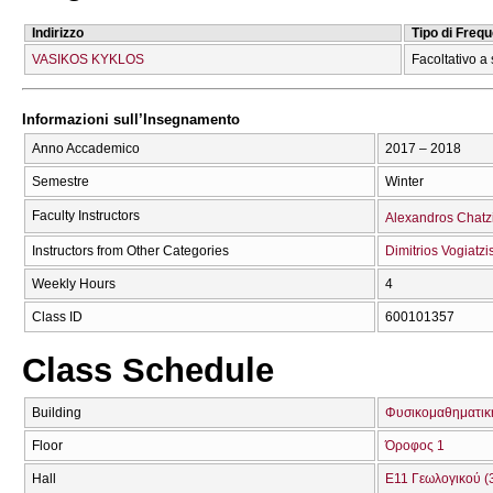
Indirizzo
Tipo di Freq
VASIKOS KYKLOS
Facoltativo a 
Informazioni sull’Insegnamento
Anno Accademico
2017 – 2018
Semestre
Winter
Faculty Instructors
Alexandros Chatz
Instructors from Other Categories
Dimitrios Vogiatzi
Weekly Hours
4
Class ID
600101357
Class Schedule
Building
Φυσικομαθηματική
Floor
Όροφος 1
Hall
Ε11 Γεωλογικού (