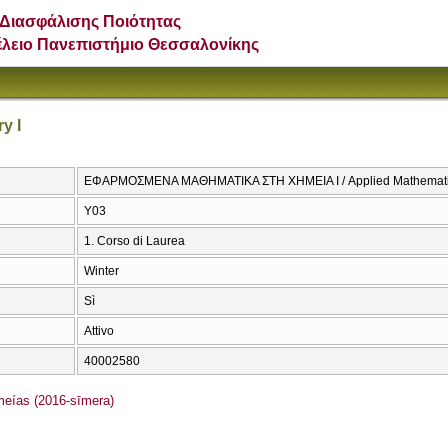
Διασφάλισης Ποιότητας
έλειο Πανεπιστήμιο Θεσσαλονίκης
y I
ΕΦΑΡΜΟΣΜΕΝΑ ΜΑΘΗΜΑΤΙΚΑ ΣΤΗ ΧΗΜΕΙΑ Ι / Applied Mathematics
Υ03
1. Corso di Laurea
Winter
Sì
Attivo
40002580
ías (2016-sīmera)