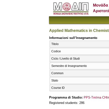
Μονάδα 
Αριστοτ
Applied Mathematics in Chemistr
Informazioni sull’Insegnamento
Titolo
Codice
Ciclo / Livello di Studi
Semestre di Insegnamento
Common
Stato
Course ID
Programma di Studio:
PPS-Tmīma CΗīme
Registered students: 286