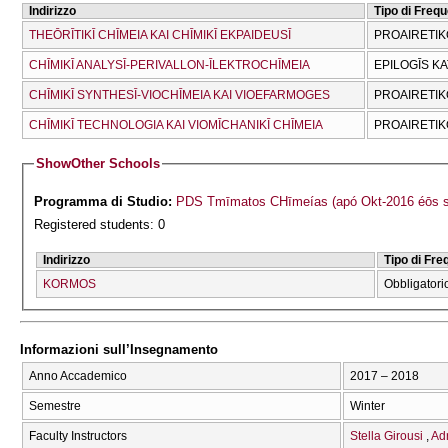
Indirizzo
Tipo di Freq
THEŌRĪTIKĪ CΗĪMEIA KAI CΗĪMIKĪ EKPAIDEUSĪ
PROAIRETIK
CΗĪMIKĪ ANALYSĪ-PERIVALLON-ĪLEKTROCΗĪMEIA
EPILOGĪS K
CΗĪMIKĪ SYNTHESĪ-VIOCΗĪMEIA KAI VIOEFARMOGES
PROAIRETIK
CΗĪMIKĪ TECΗNOLOGIA KAI VIOMĪCΗANIKĪ CΗĪMEIA
PROAIRETIK
Show
Other Schools
Programma di Studio:
PDS Tmīmatos CΗīmeías (apó Okt-2016 éōs s
Registered students: 0
Indirizzo
Tipo di Fr
KORMOS
Obbligatori
Informazioni sull’Insegnamento
Anno Accademico
2017 – 2018
Semestre
Winter
Faculty Instructors
Stella Girousi
Ad