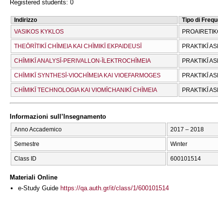
Registered students: 0
Indirizzo
Tipo di Freq
VASIKOS KYKLOS
PROAIRETIK
THEŌRĪTIKĪ CΗĪMEIA KAI CΗĪMIKĪ EKPAIDEUSĪ
PRAKTIKĪ AS
CΗĪMIKĪ ANALYSĪ-PERIVALLON-ĪLEKTROCΗĪMEIA
PRAKTIKĪ AS
CΗĪMIKĪ SYNTHESĪ-VIOCΗĪMEIA KAI VIOEFARMOGES
PRAKTIKĪ AS
CΗĪMIKĪ TECΗNOLOGIA KAI VIOMĪCΗANIKĪ CΗĪMEIA
PRAKTIKĪ AS
Informazioni sull’Insegnamento
Anno Accademico
2017 – 2018
Semestre
Winter
Class ID
600101514
Materiali Online
e-Study Guide
https://qa.auth.gr/it/class/1/600101514