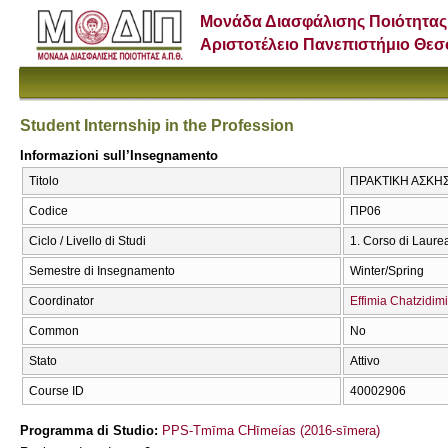
Μονάδα Διασφάλισης Ποιότητας
Αριστοτέλειο Πανεπιστήμιο Θε
Student Internship in the Profession
Informazioni sull’Insegnamento
Titolo
ΠΡΑΚΤΙΚΗ ΑΣΚΗΣΗ
Codice
ΠΡ06
Ciclo / Livello di Studi
1. Corso di Laure
Semestre di Insegnamento
Winter/Spring
Coordinator
Effimia Chatzidimi
Common
No
Stato
Attivo
Course ID
40002906
Programma di Studio:
PPS-Tmīma CΗīmeías (2016-sīmera)