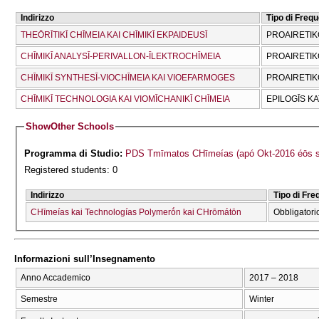
Indirizzo
Tipo di Freq
THEŌRĪTIKĪ CΗĪMEIA KAI CΗĪMIKĪ EKPAIDEUSĪ
PROAIRETIK
CΗĪMIKĪ ANALYSĪ-PERIVALLON-ĪLEKTROCΗĪMEIA
PROAIRETIK
CΗĪMIKĪ SYNTHESĪ-VIOCΗĪMEIA KAI VIOEFARMOGES
PROAIRETIK
CΗĪMIKĪ TECΗNOLOGIA KAI VIOMĪCΗANIKĪ CΗĪMEIA
EPILOGĪS K
Show
Other Schools
Programma di Studio:
PDS Tmīmatos CΗīmeías (apó Okt-2016 éōs s
Registered students: 0
Indirizzo
Tipo di Fr
CΗīmeías kai Technologías Polymerṓn kai CΗrōmátōn
Obbligatori
Informazioni sull’Insegnamento
Anno Accademico
2017 – 2018
Semestre
Winter