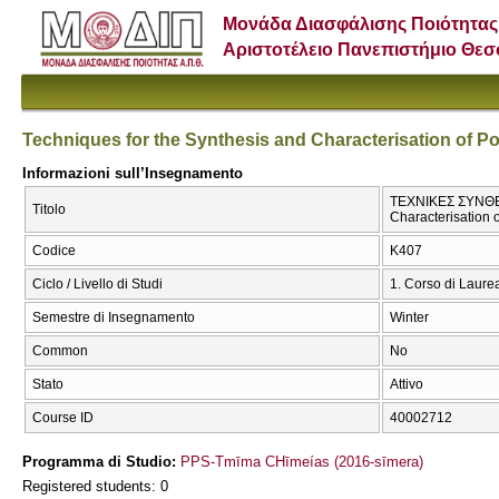
Μονάδα Διασφάλισης Ποιότητας
Αριστοτέλειο Πανεπιστήμιο Θε
Techniques for the Synthesis and Characterisation of P
Informazioni sull’Insegnamento
ΤΕΧΝΙΚΕΣ ΣΥΝΘΕΣ
Titolo
Characterisation 
Codice
Κ407
Ciclo / Livello di Studi
1. Corso di Laure
Semestre di Insegnamento
Winter
Common
No
Stato
Attivo
Course ID
40002712
Programma di Studio:
PPS-Tmīma CΗīmeías (2016-sīmera)
Registered students: 0