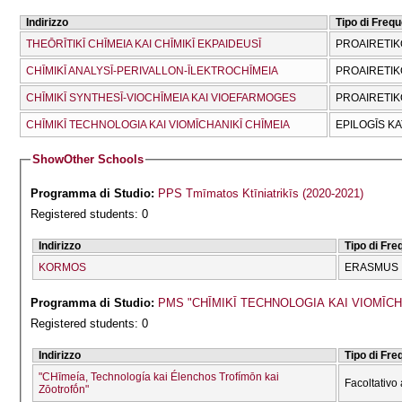
Indirizzo
Tipo di Freq
THEŌRĪTIKĪ CΗĪMEIA KAI CΗĪMIKĪ EKPAIDEUSĪ
PROAIRETIK
CΗĪMIKĪ ANALYSĪ-PERIVALLON-ĪLEKTROCΗĪMEIA
PROAIRETIK
CΗĪMIKĪ SYNTHESĪ-VIOCΗĪMEIA KAI VIOEFARMOGES
PROAIRETIK
CΗĪMIKĪ TECΗNOLOGIA KAI VIOMĪCΗANIKĪ CΗĪMEIA
EPILOGĪS K
Show
Other Schools
Programma di Studio:
PPS Tmīmatos Ktīniatrikīs (2020-2021)
Registered students: 0
Indirizzo
Tipo di Fr
KORMOS
ERASMUS
Programma di Studio:
PMS "CΗĪMIKĪ TECΗNOLOGIA KAI VIOMĪ
Registered students: 0
Indirizzo
Tipo di Fr
"CΗīmeía, Technología kai Élenchos Trofímōn kai
Facoltativo 
Zōotrofṓn"