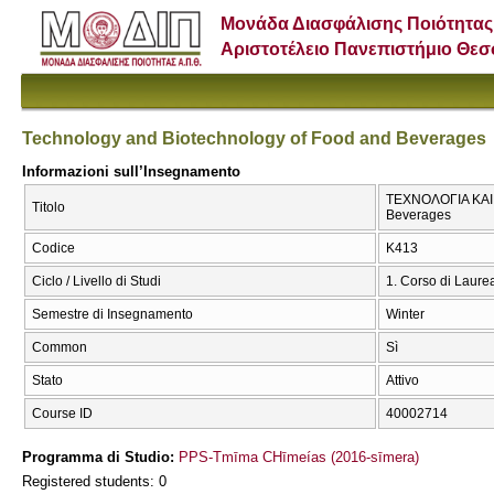
Μονάδα Διασφάλισης Ποιότητας
Αριστοτέλειο Πανεπιστήμιο Θε
Technology and Biotechnology of Food and Beverages
Informazioni sull’Insegnamento
ΤΕΧΝΟΛΟΓΙΑ ΚΑΙ 
Titolo
Beverages
Codice
Κ413
Ciclo / Livello di Studi
1. Corso di Laure
Semestre di Insegnamento
Winter
Common
Sì
Stato
Attivo
Course ID
40002714
Programma di Studio:
PPS-Tmīma CΗīmeías (2016-sīmera)
Registered students: 0