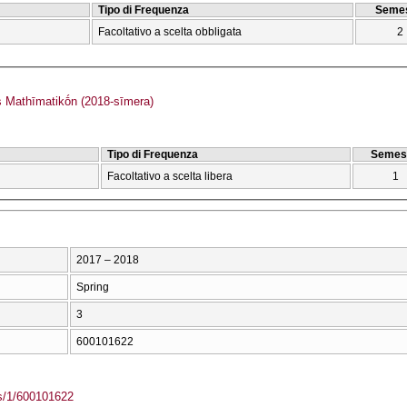
Tipo di Frequenza
Semes
Facoltativo a scelta obbligata
2
Mathīmatikṓn (2018-sīmera)
Tipo di Frequenza
Semes
Facoltativo a scelta libera
1
2017 – 2018
Spring
3
600101622
ass/1/600101622