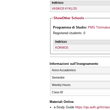
Indirizzo
VASIKOS KYKLOS
Show
Other Schools
Programma di Studio:
PMS Tmīmatos 
Registered students: 0
Indirizzo
KORMOS
Informazioni sull’Insegnamento
Anno Accademico
Semestre
Weekly Hours
Class ID
Materiali Online
e-Study Guide
https://qa.auth.gr/it/cl