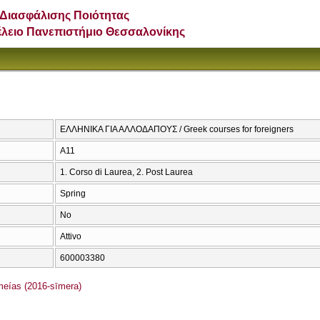
Διασφάλισης Ποιότητας
έλειο Πανεπιστήμιο Θεσσαλονίκης
ΕΛΛΗΝΙΚΑ ΓΙΑ ΑΛΛΟΔΑΠΟΥΣ / Greek courses for foreigners
Α11
1. Corso di Laurea, 2. Post Laurea
Spring
No
Attivo
600003380
ías (2016-sīmera)