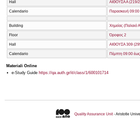
Hall
ΑΙΘΟΥΣΑ Α (219/2
Calendario
Παρασκευή 09:00 
Building
Χημείας (Παλαιό Α
Floor
Όροφος 2
Hall
ΑΙΘΟΥΣΑ 309 (29
Calendario
Πέμπτη 09:00 έως
Materiali Online
e-Study Guide
https://qa.auth.gr/it/class/1/600101714
Quality Assurance Unit
- Aristotle Uni