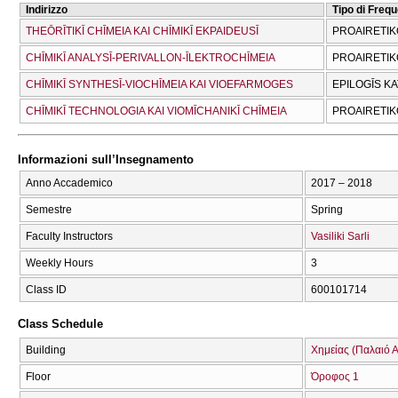
Indirizzo
Tipo di Freq
THEŌRĪTIKĪ CΗĪMEIA KAI CΗĪMIKĪ EKPAIDEUSĪ
PROAIRETIK
CΗĪMIKĪ ANALYSĪ-PERIVALLON-ĪLEKTROCΗĪMEIA
PROAIRETIK
CΗĪMIKĪ SYNTHESĪ-VIOCΗĪMEIA KAI VIOEFARMOGES
EPILOGĪS K
CΗĪMIKĪ TECΗNOLOGIA KAI VIOMĪCΗANIKĪ CΗĪMEIA
PROAIRETIK
Informazioni sull’Insegnamento
Anno Accademico
2017 – 2018
Semestre
Spring
Faculty Instructors
Vasiliki Sarli
Weekly Hours
3
Class ID
600101714
Class Schedule
Building
Χημείας (Παλαιό Α
Floor
Όροφος 1