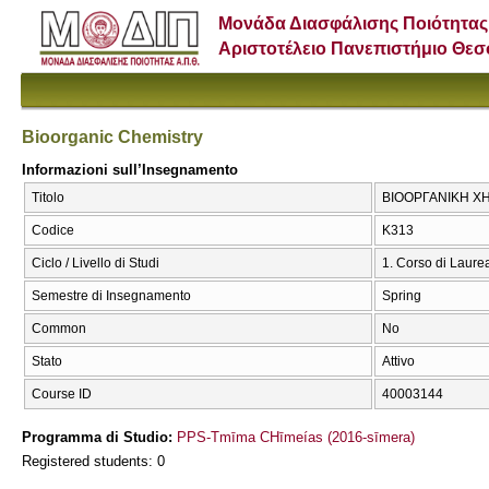
Μονάδα Διασφάλισης Ποιότητας
Αριστοτέλειο Πανεπιστήμιο Θε
Bioorganic Chemistry
Informazioni sull’Insegnamento
Titolo
ΒΙΟΟΡΓΑΝΙΚΗ ΧΗΜ
Codice
Κ313
Ciclo / Livello di Studi
1. Corso di Laure
Semestre di Insegnamento
Spring
Common
No
Stato
Attivo
Course ID
40003144
Programma di Studio:
PPS-Tmīma CΗīmeías (2016-sīmera)
Registered students: 0