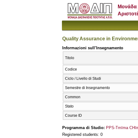
Μονάδα 
Αριστοτ
Quality Assurance in Environm
Informazioni sull’Insegnamento
Titolo
Codice
Ciclo / Livello di Studi
Semestre di Insegnamento
Common
Stato
Course ID
Programma di Studio:
PPS-Tmīma CΗīme
Registered students: 0