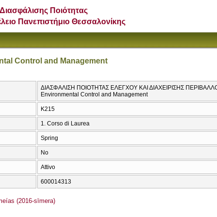
Διασφάλισης Ποιότητας
έλειο Πανεπιστήμιο Θεσσαλονίκης
ental Control and Management
ΔΙΑΣΦΑΛΙΣΗ ΠΟΙΟΤΗΤΑΣ ΕΛΕΓΧΟΥ ΚΑΙ ΔΙΑΧΕΙΡΙΣΗΣ ΠΕΡΙΒΑΛΛΟΝΤ
Environmental Control and Management
Κ215
1. Corso di Laurea
Spring
No
Attivo
600014313
ías (2016-sīmera)