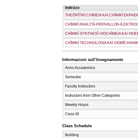
Indirizzo
THEŌRĪTIKĪ CΗĪMEIA KAI CΗĪMIKĪ EKPAID
CΗĪMIKĪ ANALYSĪ-PERIVALLON-ĪLEKTRO
CΗĪMIKĪ SYNTHESĪ-VIOCΗĪMEIA KAI VI
CΗĪMIKĪ TECΗNOLOGIA KAI VIOMĪCΗANIK
Informazioni sull’Insegnamento
Anno Accademico
Semestre
Faculty Instructors
Instructors from Other Categories
Weekly Hours
Class ID
Class Schedule
Building