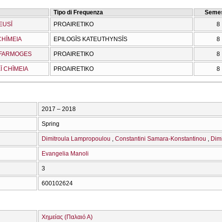
Tipo di Frequenza
Semes
EUSĪ
PROAIRETIKO
8
CΗĪMEIA
EPILOGĪS KATEUTHYNSĪS
8
OEFARMOGES
PROAIRETIKO
8
Ī CΗĪMEIA
PROAIRETIKO
8
2017 – 2018
Spring
Dimitroula Lampropoulou
Constantini Samara-Konstantinou
Dimi
Evangelia Manoli
3
600102624
Χημείας (Παλαιό Α)