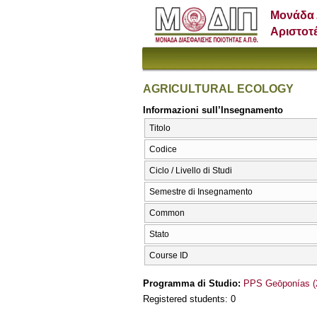
Μονάδα 
Αριστοτ
AGRICULTURAL ECOLOGY
Informazioni sull’Insegnamento
Titolo
Codice
Ciclo / Livello di Studi
Semestre di Insegnamento
Common
Stato
Course ID
Programma di Studio:
PPS Geōponías (
Registered students: 0