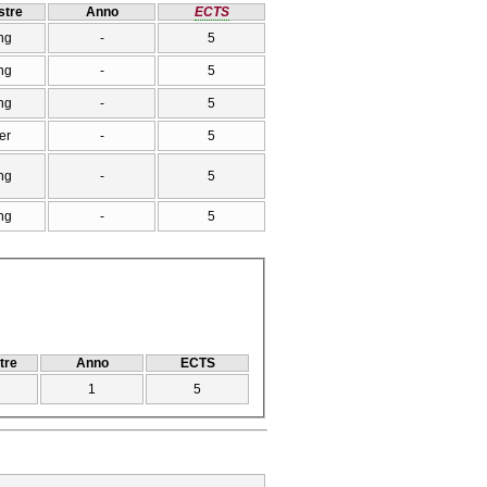
tre
Anno
ECTS
ng
-
5
ng
-
5
ng
-
5
er
-
5
ng
-
5
ng
-
5
tre
Anno
ECTS
1
5