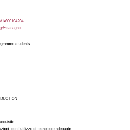
ass/1/600104204
h.gr/~canagno
rogramme students.
ODUCTION
acquisite
azioni, con l’utilizzo di tecnologie adeguate