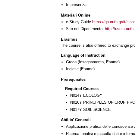
In presenza
Materiali Online
e-Study Guide
https://qa.auth.gr/it/cl
Sito del Dipartimento:
http://users.aut
Erasmus
The course is also offered to exchange p
Language of Instruction
Greco
(Insegnamento, Esame)
Inglese
(Esame)
Prerequisites
Required Courses
Ν014Υ ECOLOGY
Ν016Υ PRINCIPLES OF CROP PR
Ν017Υ SOIL SCIENCE
Abilita’ Generali
Applicazione pratica delle conoscenze 
Ricerca, analisi e raccolta dati e inform