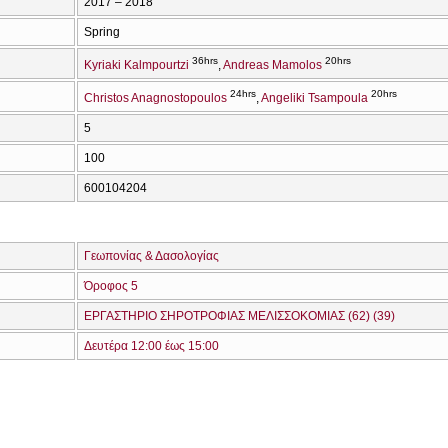
2017 – 2018
Spring
36hrs
20hrs
Kyriaki Kalmpourtzi
Andreas Mamolos
24hrs
20hrs
Christos Anagnostopoulos
Angeliki Tsampoula
5
100
600104204
Γεωπονίας & Δασολογίας
Όροφος 5
ΕΡΓΑΣΤΗΡΙΟ ΣΗΡΟΤΡΟΦΙΑΣ ΜΕΛΙΣΣΟΚΟΜΙΑΣ (62) (39)
Δευτέρα 12:00 έως 15:00