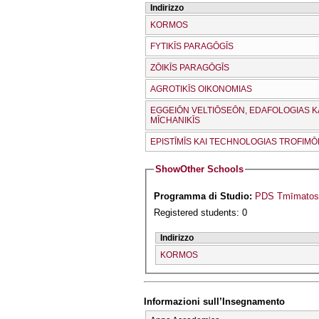
Indirizzo
KORMOS
FYTIKĪS PARAGŌGĪS
ZŌIKĪS PARAGŌGĪS
AGROTIKĪS OIKONOMIAS
EGGEIŌN VELTIŌSEŌN, EDAFOLOGIAS K
MĪCΗANIKĪS
EPISTĪMĪS KAI TECΗNOLOGIAS TROFIM
Show
Other Schools
Programma di Studio:
PDS Tmīmatos
Registered students: 0
Indirizzo
KORMOS
Informazioni sull’Insegnamento