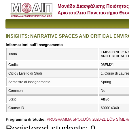
Μονάδα Διασφάλισης Ποιότητας
Αριστοτέλειο Πανεπιστήμιο Θε
INSIGHTS: NARRATIVE SPACES AND CRITICAL ENVI
Informazioni sull’Insegnamento
ΕΜΒΑΘΥΝΕΙΣ: NA
Titolo
AND CRITICAL 
Codice
08EM21
Ciclo / Livello di Studi
1. Corso di Laure
Semestre di Insegnamento
Spring
Common
No
Stato
Attivo
Course ID
600014340
Programma di Studio:
PROGRAMMA SPOUDŌN 2020-21 EŌS SĪMER
Registered students: 0