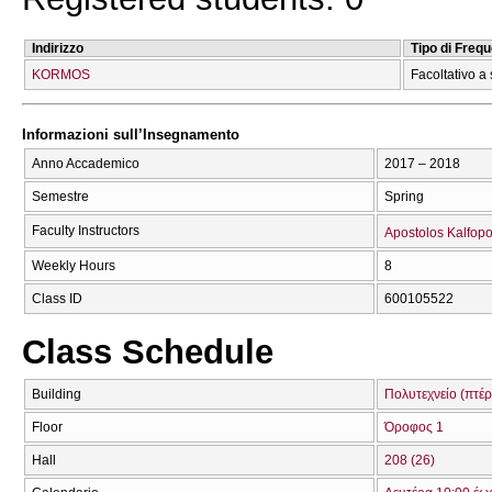
Indirizzo
Tipo di Freq
KORMOS
Facoltativo a 
Informazioni sull’Insegnamento
Anno Accademico
2017 – 2018
Semestre
Spring
Faculty Instructors
Apostolos Kalfop
Weekly Hours
8
Class ID
600105522
Class Schedule
Building
Πολυτεχνείο (πτέρ
Floor
Όροφος 1
Hall
208 (26)