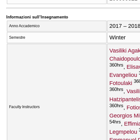
Informazioni sull’Insegnamento
2017 – 201
Anno Accademico
Winter
Semestre
Vasiliki Aga
Chaidopoul
360hrs
Elisa
Evangeliou
36
Fotoulaki
360hrs
Vasil
Hatzipanteli
360hrs
Fotio
Faculty Instructors
Georgios Mi
54hrs
Effimi
Legmpelou