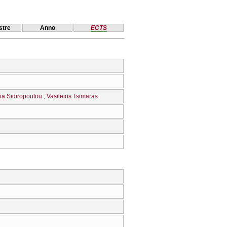
tre
Anno
ECTS
ia Sidiropoulou
Vasileios Tsimaras