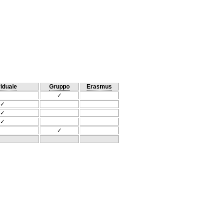
viduale
Gruppo
Erasmus
✓
✓
✓
✓
✓