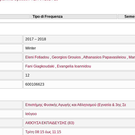
Tipo di Frequenza
Semes
2017 – 2018
Winter
Eleni Fotiadou
Georgios Grouios
Athanasios Papavasileiou
Mar
Fani Giagkoudaki
Evangelia Ioannidou
12
600106623
Επιστήμης Φυσικής Αγωγής και Αθλητισμού (Εγνατία & 3ης Σε
Ισόγειο
ΑΙΘΟΥΣΑ ΕΚΠΑΙΔΕΥΣΗΣ (83)
Τρίτη 08:15 έως 11:15