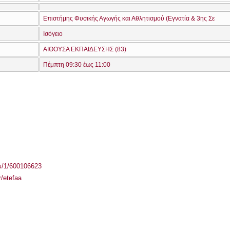
Επιστήμης Φυσικής Αγωγής και Αθλητισμού (Εγνατία & 3ης Σε
Ισόγειο
ΑΙΘΟΥΣΑ ΕΚΠΑΙΔΕΥΣΗΣ (83)
Πέμπτη 09:30 έως 11:00
ass/1/600106623
/etefaa