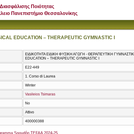
Διασφάλισης Ποιότητας
έλειο Πανεπιστήμιο Θεσσαλονίκης
ICAL EDUCATION – THERAPEUTIC GYMNASTIC I
ΕΙΔΙΚΟΤΗΤΑ ΕΙΔΙΚΗ ΦΥΣΙΚΗ ΑΓΩΓΗ - ΘΕΡΑΠΕΥΤΙΚΗ ΓΥΜΝΑΣΤΙΚ
EDUCATION – THERAPEUTIC GYMNASTIC I
E22-449
1. Corso di Laurea
Winter
Vasileios Tsimaras
No
Attivo
400000388
ógramma Spoudṓn TEFAA 2024-25