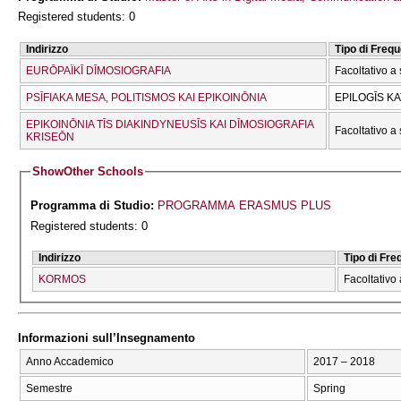
Registered students: 0
Indirizzo
Tipo di Freq
EURŌPAÏKĪ DĪMOSIOGRAFIA
Facoltativo a 
PSĪFIAKA MESA, POLITISMOS KAI EPIKOINŌNIA
EPILOGĪS K
EPIKOINŌNIA TĪS DIAKINDYNEUSĪS KAI DĪMOSIOGRAFIA
Facoltativo a 
KRISEŌN
Show
Other Schools
Programma di Studio:
PROGRAMMA ERASMUS PLUS
Registered students: 0
Indirizzo
Tipo di Fr
KORMOS
Facoltativo 
Informazioni sull’Insegnamento
Anno Accademico
2017 – 2018
Semestre
Spring