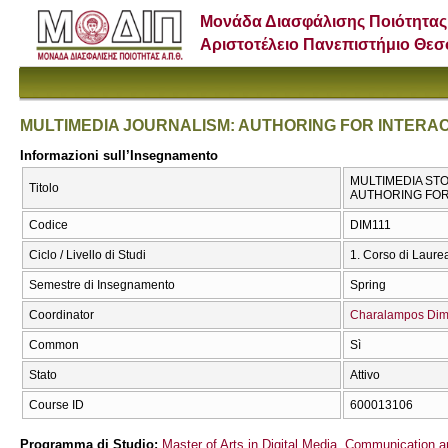
Μονάδα Διασφάλισης Ποιότητας
Αριστοτέλειο Πανεπιστήμιο Θε
MULTIMEDIA JOURNALISM: AUTHORING FOR INTERAC
Informazioni sull’Insegnamento
MULTIMEDIA STO
Titolo
AUTHORING FOR
Codice
DIM111
Ciclo / Livello di Studi
1. Corso di Laure
Semestre di Insegnamento
Spring
Coordinator
Charalampos Dim
Common
Sì
Stato
Attivo
Course ID
600013106
Programma di Studio:
Master of Arts in Digital Media, Communication 