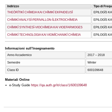
Indirizzo
Tipo di Freq
THEŌRĪTIKĪ CΗĪMEIA KAI CΗĪMIKĪ EKPAIDEUSĪ
EPILOGĪS K
CΗĪMIKĪ ANALYSĪ-PERIVALLON-ĪLEKTROCΗĪMEIA
EPILOGĪS K
CΗĪMIKĪ SYNTHESĪ-VIOCΗĪMEIA KAI VIOEFARMOGES
EPILOGĪS K
CΗĪMIKĪ TECΗNOLOGIA KAI VIOMĪCΗANIKĪ CΗĪMEIA
EPILOGĪS K
Informazioni sull’Insegnamento
Anno Accademico
2017 – 2018
Semestre
Winter
Class ID
600109648
Materiali Online
e-Study Guide
https://qa.auth.gr/it/class/1/600109648