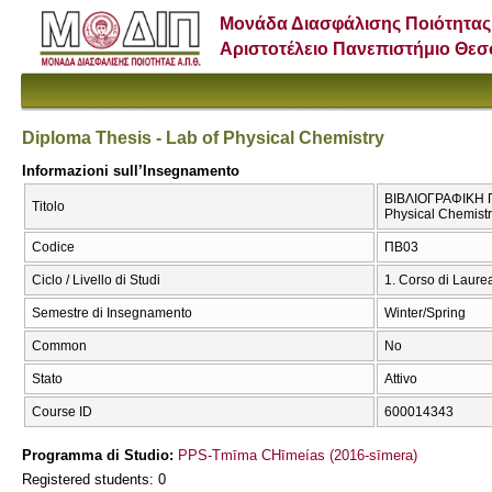
Μονάδα Διασφάλισης Ποιότητας
Αριστοτέλειο Πανεπιστήμιο Θε
Diploma Thesis - Lab of Physical Chemistry
Informazioni sull’Insegnamento
ΒΙΒΛΙΟΓΡΑΦΙΚΗ Π
Titolo
Physical Chemist
Codice
ΠΒ03
Ciclo / Livello di Studi
1. Corso di Laure
Semestre di Insegnamento
Winter/Spring
Common
No
Stato
Attivo
Course ID
600014343
Programma di Studio:
PPS-Tmīma CΗīmeías (2016-sīmera)
Registered students: 0