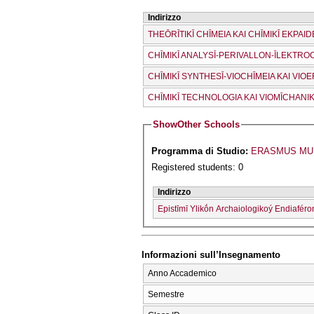
Indirizzo
THEŌRĪTIKĪ CΗĪMEIA KAI CΗĪMIKĪ EKPAID
CΗĪMIKĪ ANALYSĪ-PERIVALLON-ĪLEKTRO
CΗĪMIKĪ SYNTHESĪ-VIOCΗĪMEIA KAI VI
CΗĪMIKĪ TECΗNOLOGIA KAI VIOMĪCΗANIK
Show
Other Schools
Programma di Studio:
Registered students: 0
Indirizzo
Epistīmī Ylikṓn Archaiologikoý Endiaféro
Informazioni sull’Insegnamento
Anno Accademico
Semestre