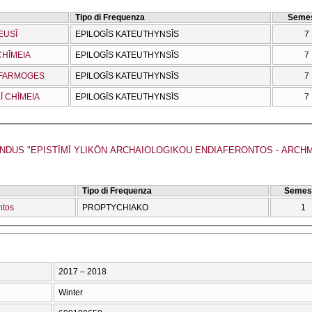
Tipo di Frequenza
Semes
EUSĪ
EPILOGĪS KATEUTHYNSĪS
7
CΗĪMEIA
EPILOGĪS KATEUTHYNSĪS
7
OEFARMOGES
EPILOGĪS KATEUTHYNSĪS
7
Ī CΗĪMEIA
EPILOGĪS KATEUTHYNSĪS
7
ERASMUS MUNDUS "EPISTĪMĪ YLIKŌN ARCΗAIOLOGIKOU ENDIAFERONTOS - ARC
Tipo di Frequenza
Semes
ntos
PROPTYCΗIAKO
1
2017 – 2018
Winter