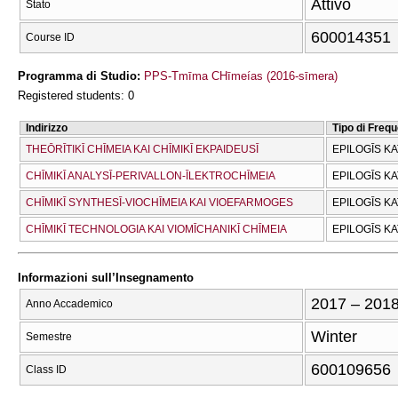
Attivo
Stato
600014351
Course ID
Programma di Studio:
PPS-Tmīma CΗīmeías (2016-sīmera)
Registered students: 0
Indirizzo
Tipo di Freq
THEŌRĪTIKĪ CΗĪMEIA KAI CΗĪMIKĪ EKPAIDEUSĪ
EPILOGĪS K
CΗĪMIKĪ ANALYSĪ-PERIVALLON-ĪLEKTROCΗĪMEIA
EPILOGĪS K
CΗĪMIKĪ SYNTHESĪ-VIOCΗĪMEIA KAI VIOEFARMOGES
EPILOGĪS K
CΗĪMIKĪ TECΗNOLOGIA KAI VIOMĪCΗANIKĪ CΗĪMEIA
EPILOGĪS K
Informazioni sull’Insegnamento
2017 – 201
Anno Accademico
Winter
Semestre
600109656
Class ID