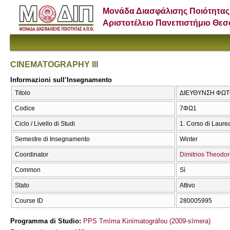
Μονάδα Διασφάλισης Ποιότητας
Αριστοτέλειο Πανεπιστήμιο Θε
CINEMATOGRAPHY III
Informazioni sull’Insegnamento
Titolo
ΔΙΕΥΘΥΝΣΗ ΦΩΤΟ
Codice
7ΦΩ1
Ciclo / Livello di Studi
1. Corso di Laure
Semestre di Insegnamento
Winter
Coordinator
Dimitrios Theodo
Common
Sì
Stato
Attivo
Course ID
280005995
Programma di Studio:
PPS Tmīma Kinīmatográfou (2009-sīmera)