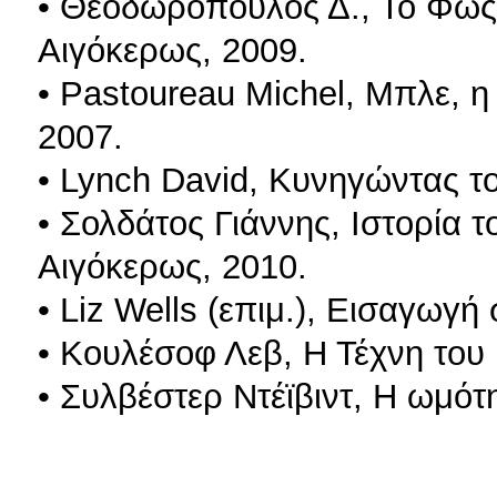
• Θεοδωρόπουλος Δ., Το Φως
Αιγόκερως, 2009.
• Pastoureau Michel, Μπλε, η
2007.
• Lynch David, Κυνηγώντας τ
• Σολδάτος Γιάννης, Ιστορία 
Αιγόκερως, 2010.
• Liz Wells (επιμ.), Εισαγωγ
• Κουλέσοφ Λεβ, Η Τέχνη του
• Συλβέστερ Ντέϊβιντ, Η ωμό