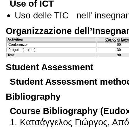
Use of ICT
Uso delle TIC nell’ insegn
Organizzazione dell’Insegn
Activities
Carico di Lavo
Conferenze
60
Progetto (project)
30
Total
90
Student Assessment
Student Assessment metho
Bibliography
Course Bibliography (Eudo
1. Κατσάγγελος Γιώργος, Από