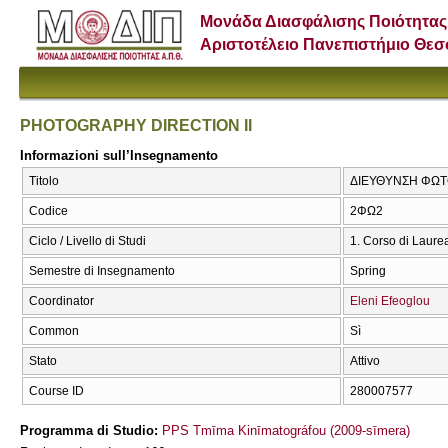
Μονάδα Διασφάλισης Ποιότητας
Αριστοτέλειο Πανεπιστήμιο Θε
PHOTOGRAPHY DIRECTION II
Informazioni sull’Insegnamento
Titolo
ΔΙΕΥΘΥΝΣΗ ΦΩΤΟ
Codice
2ΦΩ2
Ciclo / Livello di Studi
1. Corso di Laure
Semestre di Insegnamento
Spring
Coordinator
Eleni Efeoglou
Common
Sì
Stato
Attivo
Course ID
280007577
Programma di Studio:
PPS Tmīma Kinīmatográfou (2009-sīmera)