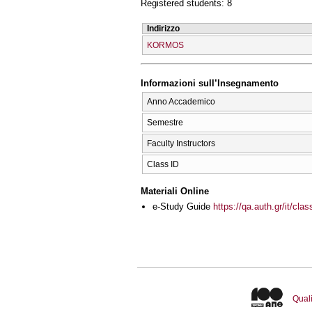
Registered students: 8
Indirizzo
KORMOS
Informazioni sull’Insegnamento
Anno Accademico
Semestre
Faculty Instructors
Class ID
Materiali Online
e-Study Guide
https://qa.auth.gr/it/cl
Quali