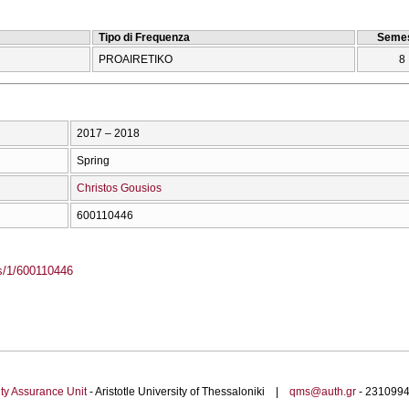
Tipo di Frequenza
Semes
PROAIRETIKO
8
2017 – 2018
Spring
Christos Gousios
600110446
ass/1/600110446
ty Assurance Unit
- Aristotle University of Thessaloniki |
qms@auth.gr
- 23109