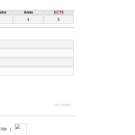
tre
Anno
ECTS
4
5
Last Update
-
94700 |