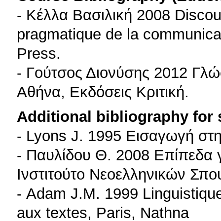
- Κέλλα Βασιλική 2008 Discour
pragmatique de la communicat
Press.
- Γούτσος Διονύσης 2012 Γλώσ
Αθήνα, Εκδόσεις Κριτική.
Additional bibliography for
- Lyons J. 1995 Εισαγωγή στ
- Παυλίδου Θ. 2008 Επίπεδα
Ινστιτούτο Νεοελληνικών Σπ
- Adam J.M. 1999 Linguistique
aux textes, Paris, Nathna