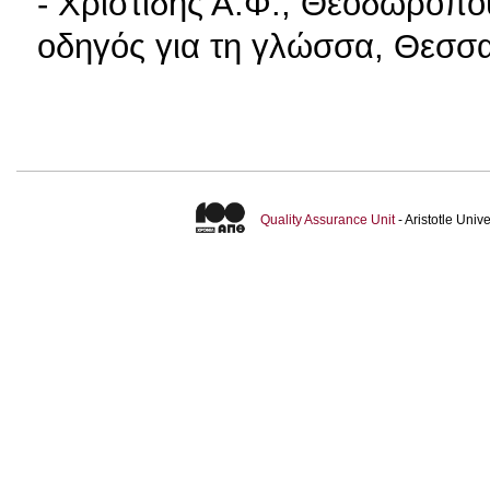
- Χριστίδης Α.Φ., Θεοδωροπ
οδηγός για τη γλώσσα, Θεσσ
Quality Assurance Unit
- Aristotle Uni