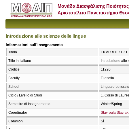
Μονάδα Διασφάλισης Ποιότητας
Αριστοτέλειο Πανεπιστήμιο Θε
Introduzione alle scienze delle lingue
Informazioni sull’Insegnamento
Titolo
ΕΙΣΑΓΩΓΗ ΣΤΙΣ ΕΠ
Title in Italiano
Introduzione alle 
Codice
11220
Faculty
Filosofia
School
Lingua e Letteratu
Ciclo / Livello di Studi
1. Corso di Laure
Semestre di Insegnamento
Winter/Spring
Coordinator
Stavroula Stavrak
Common
Sì