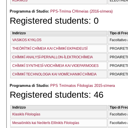
KORMOS
ELEUTHERĪ
Programma di Studio:
PPS-Tmīma CΗīmeías (2016-sīmera)
Registered students: 0
Indirizzo
Tipo di Fr
VASIKOS KYKLOS
Facoltativo 
THEŌRĪTIKĪ CΗĪMEIA KAI CΗĪMIKĪ EKPAIDEUSĪ
PROAIRET
CΗĪMIKĪ ANALYSĪ-PERIVALLON-ĪLEKTROCΗĪMEIA
PROAIRET
CΗĪMIKĪ SYNTHESĪ-VIOCΗĪMEIA KAI VIOEFARMOGES
PROAIRET
CΗĪMIKĪ TECΗNOLOGIA KAI VIOMĪCΗANIKĪ CΗĪMEIA
PROAIRET
Programma di Studio:
PPS Tmīmatos Filologías 2015-sīmera
Registered students: 46
Indirizzo
Tipo di Fr
Klasikīs Filologías
Facoltativo 
Mesaiōnikīs kai Neóterīs Ellīnikīs Filologías
Facoltativo 