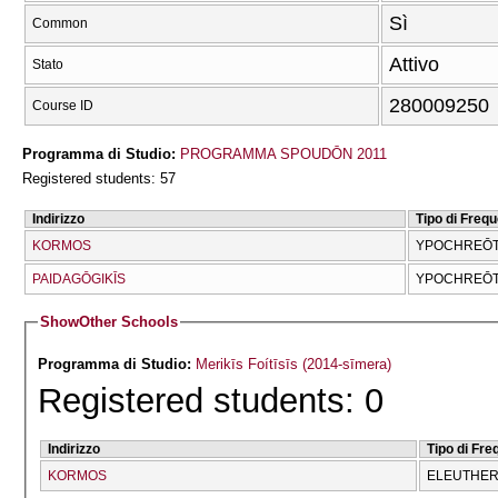
Sì
Common
Attivo
Stato
280009250
Course ID
Programma di Studio:
PROGRAMMA SPOUDŌN 2011
Registered students: 57
Indirizzo
Tipo di Freq
KORMOS
YPOCΗREŌTI
PAIDAGŌGIKĪS
YPOCΗREŌTI
Show
Other Schools
Programma di Studio:
Merikīs Foítīsīs (2014-sīmera)
Registered students: 0
Indirizzo
Tipo di Fr
KORMOS
ELEUTHERĪ