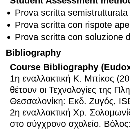
Student Assessment metho
Prova scritta semistrutturata
Prova scritta con rispote ape
Prova scritta con soluzione d
Bibliography
Course Bibliography (Eudo
1η εναλλακτική Κ. Μπίκος (2
θέτουν οι Τεχνολογίες της Πλ
Θεσσαλονίκη: Εκδ. Ζυγός, IS
2η εναλλακτική Χρ. Σολομωνί
στο σύγχρονο σχολείο. Βόλος