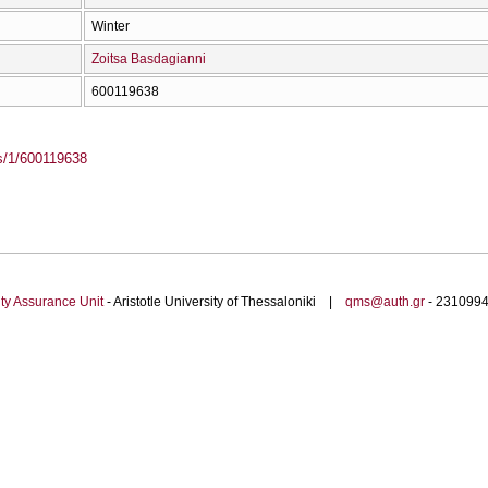
Winter
Zoitsa Basdagianni
600119638
ass/1/600119638
ty Assurance Unit
- Aristotle University of Thessaloniki |
qms@auth.gr
- 23109