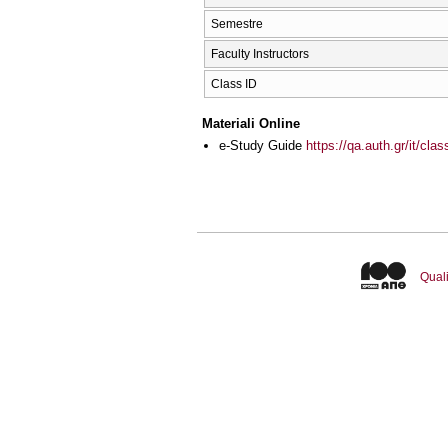
Semestre
Faculty Instructors
Class ID
Materiali Online
e-Study Guide
https://qa.auth.gr/it/cl
Quali