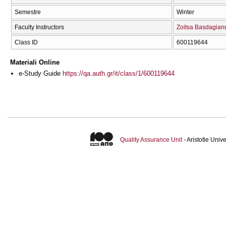
Semestre
Winter
Faculty Instructors
Zoitsa Basdagian
Class ID
600119644
Materiali Online
e-Study Guide
https://qa.auth.gr/it/class/1/600119644
Quality Assurance Unit
- Aristotle Uni