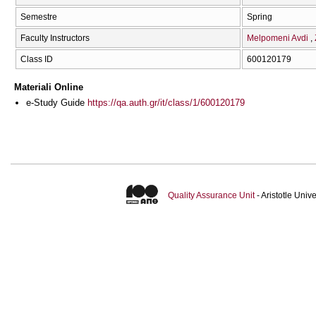
Semestre
Spring
Faculty Instructors
Melpomeni Avdi
Class ID
600120179
Materiali Online
e-Study Guide
https://qa.auth.gr/it/class/1/600120179
Quality Assurance Unit
- Aristotle Uni