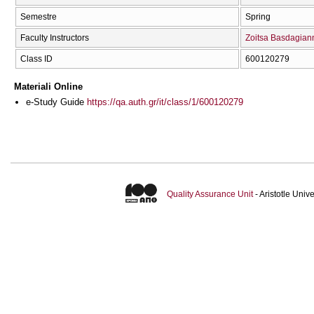
Semestre
Spring
Faculty Instructors
Zoitsa Basdagian
Class ID
600120279
Materiali Online
e-Study Guide
https://qa.auth.gr/it/class/1/600120279
Quality Assurance Unit
- Aristotle Uni