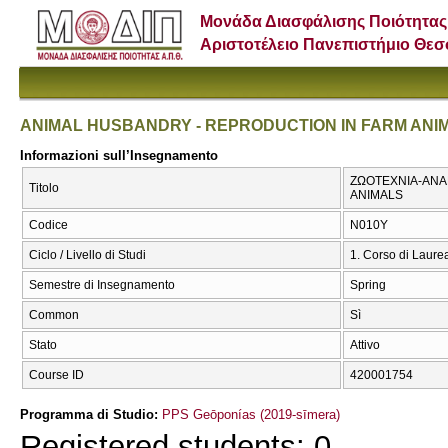
Μονάδα Διασφάλισης Ποιότητας
Αριστοτέλειο Πανεπιστήμιο Θε
ANIMAL HUSBANDRY - REPRODUCTION IN FARM ANI
Informazioni sull’Insegnamento
ΖΩΟΤΕΧΝΙΑ-ΑΝΑ
Titolo
ANIMALS
Codice
Ν010Υ
Ciclo / Livello di Studi
1. Corso di Laure
Semestre di Insegnamento
Spring
Common
Sì
Stato
Attivo
Course ID
420001754
Programma di Studio:
PPS Geōponías (2019-sīmera)
Registered students: 0