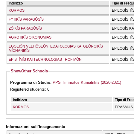
Indirizzo
Tipo di Freq
KORMOS
EPILOGĪS TĪ
FYTIKĪS PARAGŌGĪS
EPILOGĪS TĪ
ZŌIKĪS PARAGŌGĪS
EPILOGĪS K
AGROTIKĪS OIKONOMIAS
EPILOGĪS TĪ
EGGEIŌN VELTIŌSEŌN, EDAFOLOGIAS KAI GEŌRGIKĪS
EPILOGĪS TĪ
MĪCΗANIKĪS
EPISTĪMĪS KAI TECΗNOLOGIAS TROFIMŌN
EPILOGĪS TĪ
Show
Other Schools
Programma di Studio:
PPS Tmīmatos Ktīniatrikīs (2020-2021)
Registered students: 0
Indirizzo
Tipo di Fr
KORMOS
ERASMUS
Informazioni sull’Insegnamento