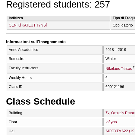
Registered students: 257
Indirizzo
Tipo di Freq
GENIKĪ KATEUTHYNSĪ
Obbligatorio
Informazioni sull’Insegnamento
Anno Accademico
2018 – 2019
Semestre
Winter
7
Faculty Instructors
Nikolaos Tsitsas
Weekly Hours
6
Class ID
600121196
Class Schedule
Building
Σχ. Θετικών Επιστ
Floor
Ισόγειο
Hall
ΑΙΘΟΥΣΑ Α22 (19