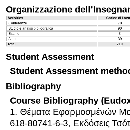
Organizzazione dell’Insegn
Activities
Carico di Lavo
Conferenze
78
Studio e analisi bibliografica
90
Esame
3
Altro
39
Total
210
Student Assessment
Student Assessment metho
Bibliography
Course Bibliography (Eudo
1. Θέματα Εφαρμοσμένών Μαθ
618-80741-6-3, Εκδόσεις Τσό