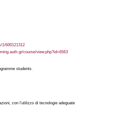
ass/1/600121312
arning.auth.gr/course/view.php?id=6563
rogramme students.
azioni, con l’utilizzo di tecnologie adeguate