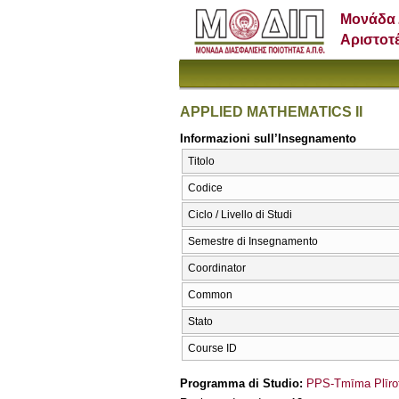
Μονάδα 
Αριστοτ
APPLIED MATHEMATICS II
Informazioni sull’Insegnamento
Titolo
Codice
Ciclo / Livello di Studi
Semestre di Insegnamento
Coordinator
Common
Stato
Course ID
Programma di Studio:
PPS-Tmīma Plīrof