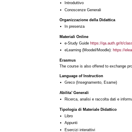
Introduttivo
Conoscenze Generali
Organizzazione della Didattica
In presenza
Materiali Online
e-Study Guide
https://qa.auth.gr/it/cl
eLearning (Moodel/Moodle):
https://ele
Erasmus
The course is also offered to exchange p
Language of Instruction
Greco
(Insegnamento, Esame)
Abilita’ Generali
Ricerca, analisi e raccolta dati e inform
Tipologia di Materiale Didattico
Libro
Appunti
Esercizi interattivi