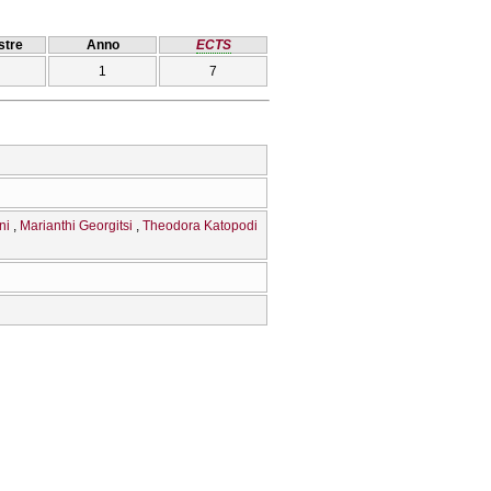
tre
Anno
ECTS
1
7
ni
Marianthi Georgitsi
Theodora Katopodi