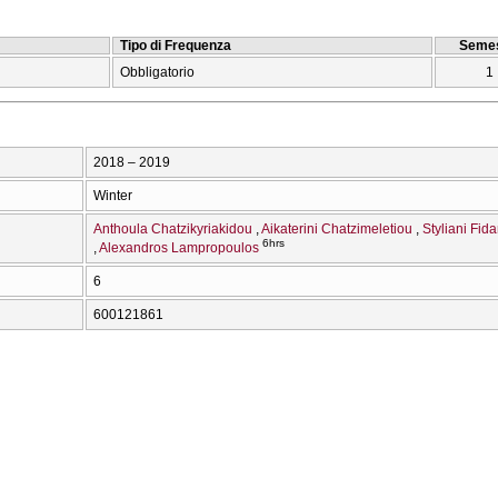
Tipo di Frequenza
Semes
Obbligatorio
1
2018 – 2019
Winter
Anthoula Chatzikyriakidou
Aikaterini Chatzimeletiou
Styliani Fida
6hrs
Alexandros Lampropoulos
6
600121861