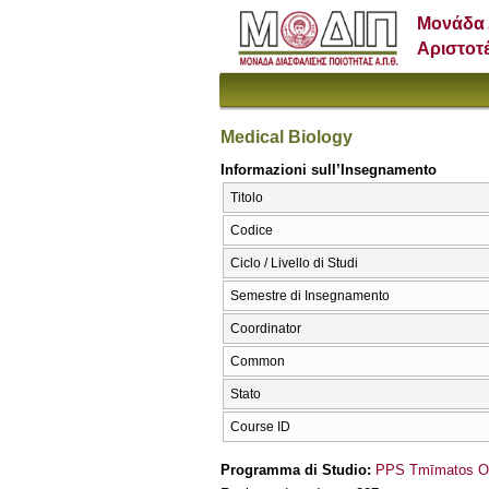
Μονάδα 
Αριστοτ
Medical Biology
Informazioni sull’Insegnamento
Titolo
Codice
Ciclo / Livello di Studi
Semestre di Insegnamento
Coordinator
Common
Stato
Course ID
Programma di Studio:
PPS Tmīmatos Odo