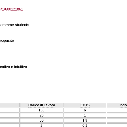
ass/1/600121861
rogramme students.
acquisite
ativo e intuitivo
Carico di Lavoro
ECTS
Indi
156
6
26
1
50
1.9
2
0.1